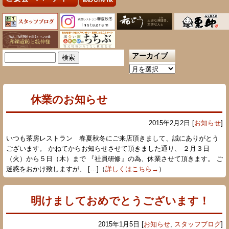
アーカイブ
検
索:
ア
ー
カ
休業のお知らせ
イ
ブ
2015年2月2日 [
お知らせ
]
いつも茶房レストラン 春夏秋冬にご来店頂きまして、誠にありがとう
ございます。 かねてからお知らせさせて頂きました通り、 ２月３日
（火）から５日（木）まで 『社員研修』の為、休業させて頂きます。 ご
迷惑をおかけ致しますが、 […]（
詳しくはこちら→
）
明けましておめでとうございます！
2015年1月5日 [
お知らせ
,
スタッフブログ
]