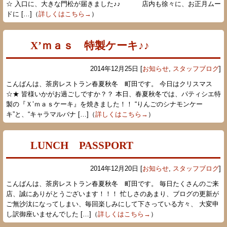
☆ 入口に、大きな門松が届きました♪♪ 店内も徐々に、お正月ムー
ドに […]（
詳しくはこちら→
）
X’ｍａｓ 特製ケーキ♪♪
2014年12月25日 [
お知らせ
,
スタッフブログ
]
こんばんは、茶房レストラン春夏秋冬 町田です。 今日はクリスマス
☆★ 皆様いかがお過ごしですか？？ 本日、春夏秋冬では、パティシエ特
製の『Ｘ’ｍａｓケーキ』を焼きました！！ “りんごのシナモンケー
キ”と、“キャラマルバナ […]（
詳しくはこちら→
）
LUNCH PASSPORT
2014年12月20日 [
お知らせ
,
スタッフブログ
]
こんばんは、茶房レストラン春夏秋冬 町田です。 毎日たくさんのご来
店、誠にありがとうございます！！！ 忙しさのあまり、ブログの更新が
ご無沙汰になってしまい、毎回楽しみにして下さっている方々、 大変申
し訳御座いませんでした […]（
詳しくはこちら→
）