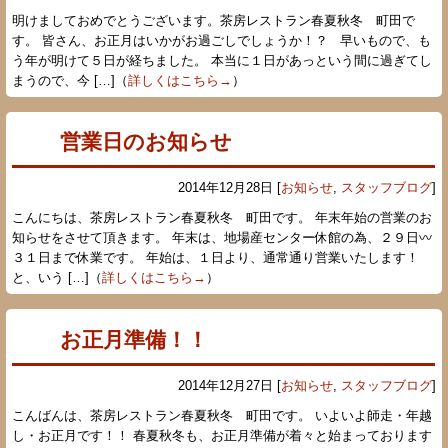
明けましておめでとうございます。茶房レストラン春夏秋冬 町田で
す。 皆さん、お正月はいかがお過ごしでしょうか！？ 早いもので、も
う年が明けて５日が経ちました。 本当に１日があっという間に過ぎてし
まうので、今 […]（
詳しくはこちら→
）
営業日のお知らせ
2014年12月28日 [
お知らせ
,
スタッフブログ
]
こんにちは、茶房レストラン春夏秋冬 町田です。 年末年始の営業のお
知らせをさせて頂きます。 年末は、地場産センター休館の為、２９日〰
３１日まで休業です。 年始は、１日より、通常通り営業いたします！
と、いう […]（
詳しくはこちら→
）
お正月準備！！
2014年12月27日 [
お知らせ
,
スタッフブログ
]
こんばんは、茶房レストラン春夏秋冬 町田です。 いよいよ師走・年越
し・お正月です！！ 春夏秋冬も、お正月準備が着々と始まっております