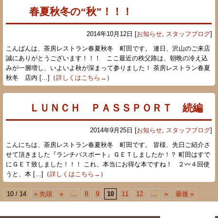
春夏秋冬の“秋”！！！
2014年10月12日 [
お知らせ
,
スタッフブログ
]
こんばんは、茶房レストラン春夏秋冬 町田です。 連日、沢山のご来店
誠にありがとうございます！！！ ここ最近の秩父路は、朝晩の冷え込
みが一層増し、いよいよ秋が深まって参りました！ 茶房レストラン春夏
秋冬 店内 […]（
詳しくはこちら→
）
ＬＵＮＣＨ ＰＡＳＳＰＯＲＴ 続編
2014年9月25日 [
お知らせ
,
スタッフブログ
]
こんにちは、茶房レストラン春夏秋冬 町田です。 皆様、先日ご紹介さ
せて頂きました『ランチパスポート』ＧＥＴしましたか！？ 町田はすで
にＧＥＴ致しました！！！ これ、本当にお得な本ですね！ ２〰４回使
うと、本 […]（
詳しくはこちら→
）
10 / 14
« 先頭
«
...
8
9
10
11
12
...
»
最後 »