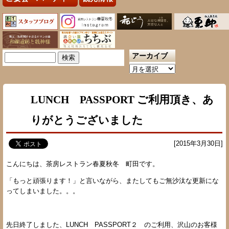
アーカイブ
検
索:
ア
ー
カ
LUNCH PASSPORT ご利用頂き、あ
イ
ブ
りがとうございました
[2015年3月30日]
こんにちは、茶房レストラン春夏秋冬 町田です。
「もっと頑張ります！」と言いながら、またしてもご無沙汰な更新にな
ってしまいました。。。
先日終了しました、LUNCH PASSPORT２ のご利用、沢山のお客様