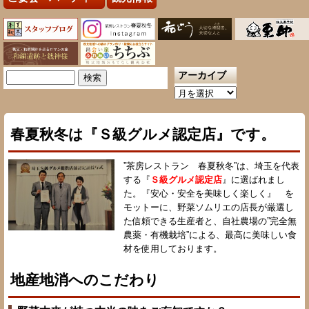
アーカイブ
検
索:
ア
ー
カ
春夏秋冬は『Ｓ級グルメ認定店』です。
イ
ブ
”茶房レストラン 春夏秋冬”は、埼玉を代表
する『
Ｓ級グルメ認定店
』に選ばれまし
た。『安心・安全を美味しく楽しく』 を
モットーに、野菜ソムリエの店長が厳選し
た信頼できる生産者と、自社農場の”完全無
農薬・有機栽培”による、最高に美味しい食
材を使用しております。
地産地消へのこだわり