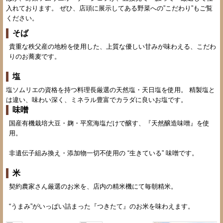
入れております。 ぜひ、店頭に展示してある野菜への”こだわり”もご覧
ください。
そば
貴重な秩父産の地粉を使用した、上質な優しい甘みが味わえる、こだわ
りのお蕎麦です。
塩
塩ソムリエの資格を持つ料理長厳選の天然塩・天日塩を使用。 精製塩と
は違い、味わい深く、ミネラル豊富でカラダに良いお塩です。
味噌
国産有機栽培大豆・麹・平窯海塩だけで醸す、『天然醸造味噌』を使
用。
非遺伝子組み換え・添加物一切不使用の “生きている” 味噌です。
米
契約農家さん厳選のお米を、店内の精米機にて毎朝精米。
“うまみ”がいっぱい詰まった『つきたて』のお米を味わえます。