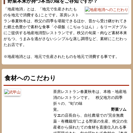
野菜本来が持つ本当の味をご存知ですか？
「地産地消」とは、「地元で生産されたも
のを地元で消費する｣ことです。茶房レスト
ラン春夏秋冬は、秩父の四季を堪能できるほか、昔から受け継がれてき
た郷土色豊かで素朴な食事「小昼飯（こぢゅうはん）」をリーズナブル
にご提供する地産地消型レストランです。秩父の旬菜・肉など素材本来
がもつ、うまみを逃がさないシンプルな蒸し調理など、素材にこだわっ
たお店です。
※地産地消とは、地元で生産されたものを地元で消費する事です。
食材へのこだわり
茶房レストラン春夏秋冬は、本格・地産地
消のレストランです。 秩父地方の四季
折々の、“旬”の味
覚。
野菜ソム
リエ
の店長自ら、自社農場での”完全無農
薬・有機栽培”による野菜の生産、秩父の生
産者から採れたての食材を直接仕入れる事