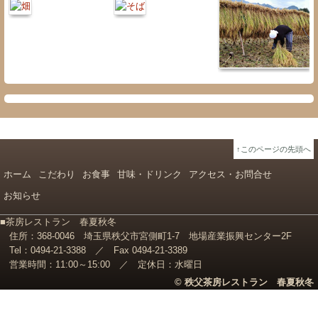
↑このページの先頭へ
ホーム
こだわり
お食事
甘味・ドリンク
アクセス・お問合せ
お知らせ
■茶房レストラン 春夏秋冬
住所：368-0046 埼玉県秩父市宮側町1-7
地場産業振興センター2F
Tel：0494-21-3388 ／
Fax 0494-21-3389
営業時間：11:00～15:00 ／
定休日：水曜日
© 秩父茶房レストラン 春夏秋冬