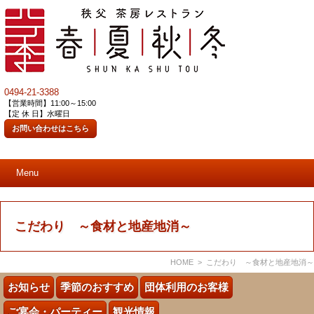
0494-21-3388
【営業時間】11:00～15:00
【定 休 日】水曜日
お問い合わせはこちら
Menu
こだわり ～食材と地産地消～
HOME
> こだわり ～食材と地産地消～
お知らせ
季節のおすすめ
団体利用のお客様
ご宴会・パーティー
観光情報