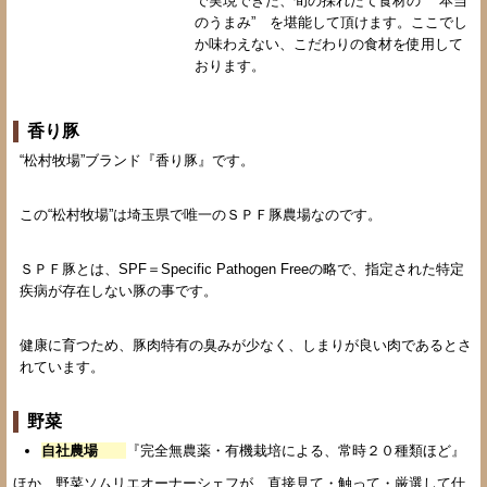
で実現できた、旬の採れたて食材の “本当
のうまみ” を堪能して頂けます。ここでし
か味わえない、こだわりの食材を使用して
おります。
香り豚
“松村牧場”ブランド『香り豚』です。
この“松村牧場”は埼玉県で唯一のＳＰＦ豚農場なのです。
ＳＰＦ豚とは、SPF＝Specific Pathogen Freeの略で、指定された特定
疾病が存在しない豚の事です。
健康に育つため、豚肉特有の臭みが少なく、しまりが良い肉であるとさ
れています。
野菜
自社農場
『完全無農薬・有機栽培による、常時２０種類ほど』
ほか、野菜ソムリエオーナーシェフが、直接見て・触って・厳選して仕