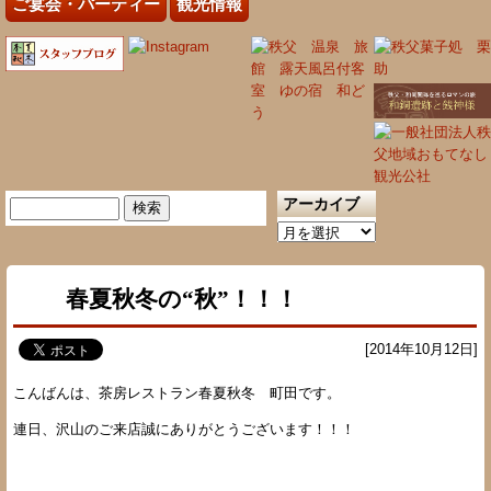
ご宴会・パーティー
観光情報
アーカイブ
検
索:
ア
ー
カ
春夏秋冬の“秋”！！！
イ
ブ
[2014年10月12日]
こんばんは、茶房レストラン春夏秋冬 町田です。
連日、沢山のご来店誠にありがとうございます！！！