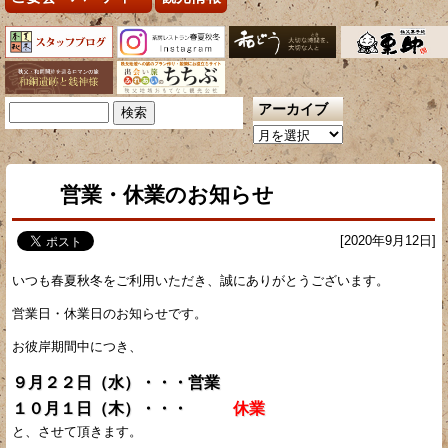
アーカイブ
検
索:
ア
ー
カ
営業・休業のお知らせ
イ
ブ
[2020年9月12日]
いつも春夏秋冬をご利用いただき、誠にありがとうございます。
営業日・休業日のお知らせです。
お彼岸期間中につき、
９月２２日（水）・・・営業
１０月１日（木）・・・
休業
と、させて頂きます。