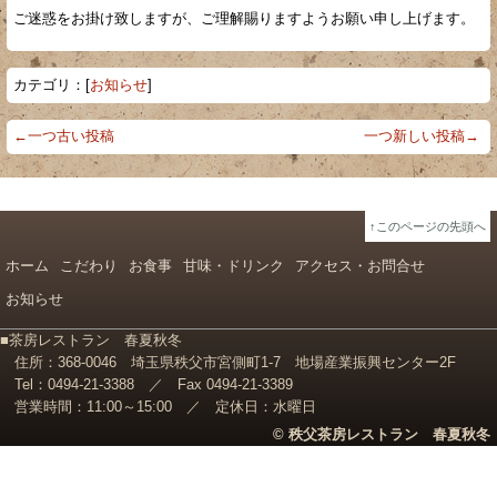
ご迷惑をお掛け致しますが、ご理解賜りますようお願い申し上げます。
カテゴリ：[
お知らせ
]
←一つ古い投稿
一つ新しい投稿→
↑このページの先頭へ
ホーム
こだわり
お食事
甘味・ドリンク
アクセス・お問合せ
お知らせ
■茶房レストラン 春夏秋冬
住所：368-0046 埼玉県秩父市宮側町1-7
地場産業振興センター2F
Tel：0494-21-3388 ／
Fax 0494-21-3389
営業時間：11:00～15:00 ／
定休日：水曜日
© 秩父茶房レストラン 春夏秋冬