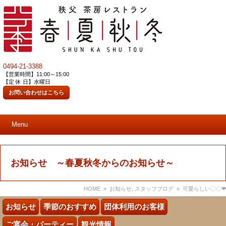
0494-21-3388
【営業時間】11:00～15:00
【定 休 日】水曜日
お問い合わせはこちら
Menu
お知らせ ～春夏秋冬からのお知らせ～
HOME
»
お知らせ
,
スタッフブログ
» 可愛らしい〇〇❤
お知らせ
季節のおすすめ
団体利用のお客様
ご宴会・パーティー
観光情報